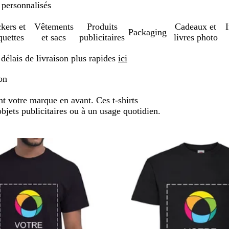
 personnalisés
ckers et
Vêtements
Produits
Cadeaux et
Packaging
quettes
et sacs
publicitaires
livres photo
élais de livraison plus rapides
ici
on
nt votre marque en avant. Ces t-shirts
jets publicitaires ou à un usage quotidien.
sser aux résultats filtrés