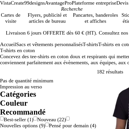
VistaCreate
99designs
AvantagePro
Plateforme entreprise
Devis
Cartes de
Flyers, publicité et
Pancartes, banderoles
Sti
visite
articles de bureau
et affiches
éti
Diapositive
Livraison 6 jours OFFERTE dès 60 € (HT). Consultez nos d
1
sur
Accueil
Sacs et vêtements personnalisés
T-shirts
T-shirts en cot
1
T-shirts en coton
Concevez des tee-shirts en coton doux et respirants qui mette
conviennent parfaitement aux évènements, aux équipes, aux ob
Pa
182 résultats
Pas de quantité minimum
Best-seller
Impression au verso
Catégories
Couleur
B
B
B
D
G
G
J
M
N
O
R
R
V
V
Recommandé
e
l
l
o
r
r
a
a
o
r
o
o
e
i
Best-seller
(
1
)
Nouveau
(
22
)
i
a
e
r
i
i
u
r
i
a
s
u
r
o
Nouvelles options
(
9
)
Pensé pour demain
(
4
)
g
n
u
é
s
s
n
r
r
n
e
g
t
l