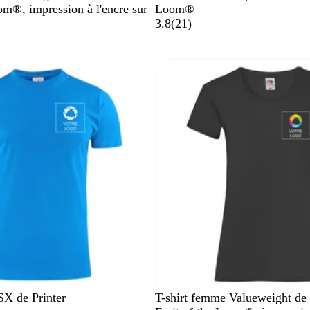
o
o
r
i
l
om®, impression à l'encre sur
Loom®
i
u
i
n
e
a
3.8
(
21
)
r
g
s
c
u
v
e
c
m
i
e
a
s
n
r
d
i
r
n
é
e
N
G
R
B
O
SX de Printer
T-shirt femme Valueweight de