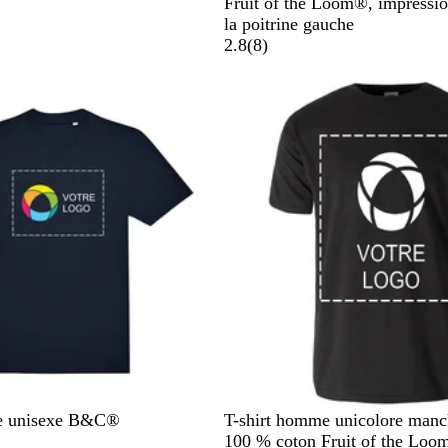
o
r
e
l
r
Fruit of the Loom®, impression
i
i
d
e
a
la poitrine gauche
r
s
u
n
a
2.8
(
8
)
c
r
g
v
h
o
e
i
i
i
s
n
é
B
N
S
W
L
ne unisexe B&C®
T-shirt homme unicolore manc
l
a
k
h
i
100 % coton Fruit of the Lo