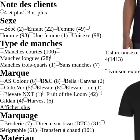
Note des clients
e
c
/
e
o
g
e
e
a
/
n
e
t
4 et plus
3 et plus
r
d
Sexe
g
o
Bébé
(
2
)
Enfant
(
22
)
Femme
(
49
)
e
r
Homme
(
93
)
Une femme
(
1
)
Unisexe
(
98
)
n
é
Type de manches
t
Manches courtes
(
100
)
N
B
B
G
O
T-shirt unisex
Manches longues
(
28
)
o
l
l
r
r
a
4
(
1413
)
Manches trois-quarts
(
1
)
Sans manches
(
7
)
i
e
e
i
a
v
Marque
Livraison expre
r
u
u
s
n
i
m
r
c
g
s
AS Colour
(
6
)
B&C
(
8
)
Bella+Canvas
(
2
)
a
o
h
e
CottoVer
(
5
)
Elevate
(
8
)
Elevate Life
(
1
)
r
i
i
Elevate NXT
(
1
)
Fruit of the Loom
(
42
)
i
n
Gildan
(
4
)
Harvest
(
6
)
n
é
Résultats
Afficher plus
e
pour
Marquage
Marque
Broderie
(
7
)
Directe sur tissu (DTG)
(
31
)
Sérigraphie
(
61
)
Transfert à chaud
(
101
)
Matériau