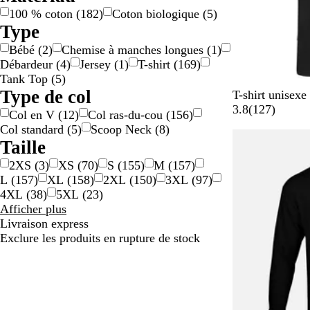
100 % coton
(
182
)
Coton biologique
(
5
)
Type
Bébé
(
2
)
Chemise à manches longues
(
1
)
Débardeur
(
4
)
Jersey
(
1
)
T-shirt
(
169
)
Tank Top
(
5
)
Type de col
N
M
G
O
B
T-shirt unisex
o
a
r
r
l
a
3.8
(
127
)
Col en V
(
12
)
Col ras-du-cou
(
156
)
i
u
i
a
e
v
Col standard
(
5
)
Scoop Neck
(
8
)
r
v
s
n
u
i
Taille
e
a
g
c
s
2XS
(
3
)
XS
(
70
)
S
(
155
)
M
(
157
)
n
e
i
L
(
157
)
XL
(
158
)
2XL
(
150
)
3XL
(
97
)
t
e
4XL
(
38
)
5XL
(
23
)
h
l
Résultats
Afficher plus
r
pour
Livraison express
a
Taille
Exclure les produits en rupture de stock
c
i
t
e