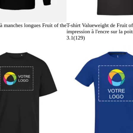
N
R
B
B
G
 à manches longues Fruit of the
T-shirt Valueweight de Fruit 
o
o
l
l
r
impression à l'encre sur la poi
i
u
e
e
i
a
3.1
(
129
)
r
g
u
u
s
v
e
m
r
c
i
a
o
h
s
r
i
i
i
n
n
é
e