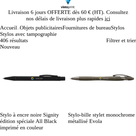
Diapositive
Livraison 6 jours OFFERTE dès 60 € (HT). Consultez
1
nos délais de livraison plus rapides
ici
sur
Accueil
Objets publicitaires
Fournitures de bureau
Stylos
1
...
Stylos avec tampographie
406 résultats
Filtrer et trier
Nouveau
N
G
A
R
B
Stylo à encre noire Signity
Stylo-bille stylet monochrome
o
r
r
o
l
édition spéciale All Black
métallisé Evola
i
i
g
s
e
imprimé en couleur
r
s
e
e
u