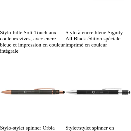
B
B
O
V
R
N
Stylo-bille Soft-Touch aux
Stylo à encre bleue Signity
l
l
r
e
o
o
couleurs vives, avec encre
All Black édition spéciale
e
e
a
r
u
i
bleue et impression en couleur
imprimé en couleur
u
u
n
t
g
r
intégrale
f
c
g
e
o
l
e
n
a
c
i
é
r
G
B
B
N
B
G
B
Stylo-stylet spinner Orbia
Stylet/stylet spinner en