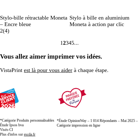
N
G
R
B
G
N
B
G
B
M
Stylo-bille rétractable Moneta
Stylo à bille en aluminium
o
r
o
l
r
o
l
r
l
a
– Encre bleue
Moneta à action par clic
i
i
u
e
i
a
i
a
i
e
g
2
(
4
)
r
s
g
u
s
v
r
n
s
u
e
1
2
3
4
5
u
c
e
i
c
r
n
Accéder
Accéder
Accéder
Accéder
Accéder
n
h
s
o
t
à
à
à
à
à
Vous allez aimer imprimer vos idées.
i
r
i
a
la
la
la
la
la
o
page
page
page
page
page
m
VistaPrint
est là pour vous aider
à chaque étape.
e
*Catégorie Produits personnalisables
*Étude OpinionWay – 1 014 Répondants – Mai 2025 –
Étude Ipsos bva
Catégorie impression en ligne
Viséo CI
Plus d'infos sur
escda.fr