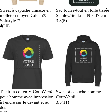
S
N
V
R
B
N
G
B
Sweat à capuche unisexe en
Sac fourre-tout en toile tissée
a
o
e
o
l
o
r
e
molleton moyen Gildan®
Stanley/Stella – 39 x 37 cm
b
i
r
s
e
i
i
i
a
Softstyle™
3.8
(
5
)
l
r
t
e
u
a
r
s
g
v
4
(
10
)
e
f
c
m
v
c
e
i
o
l
a
i
h
s
r
a
r
s
i
ê
i
i
n
t
r
n
é
e
B
w
N
O
R
N
B
B
B
O
T-shirt à col en V CottoVer®
Sweat à capuche homme
l
h
a
r
e
o
l
l
l
r
pour homme avec impression
CottoVer®
a
i
v
a
d
i
e
a
e
a
a
à l'encre sur le devant et au
3.5
(
11
)
c
t
y
n
r
u
n
u
n
v
dos