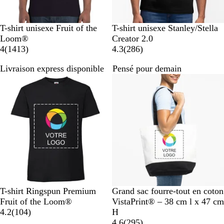
N
B
B
G
O
N
S
B
B
J
T-shirt unisexe Fruit of the
T-shirt unisexe Stanley/Stella
o
l
l
r
r
o
a
l
l
a
Loom®
Creator 2.0
i
e
e
i
a
a
i
b
a
a
u
a
4
(
1413
)
4.3
(
286
)
r
u
u
s
n
v
r
l
n
n
n
v
Livraison express disponible
Pensé pour demain
m
r
c
g
i
e
c
c
e
i
Best-seller
a
o
h
e
s
v
o
s
r
i
i
i
r
i
n
n
a
n
é
t
n
e
a
g
g
é
e
N
G
B
B
B
N
B
T-shirt Ringspun Premium
Grand sac fourre-tout en coton
o
r
l
l
l
o
e
Fruit of the Loom®
VistaPrint® – 38 cm l x 47 cm
i
i
e
a
e
a
i
i
4.2
(
104
)
H
r
s
u
n
u
v
r
g
a
4.6
(
295
)