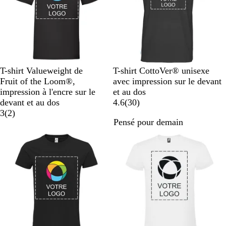
e
c
c
B
G
R
O
B
B
R
N
w
O
T-shirt Valueweight de
T-shirt CottoVer® unisexe
l
r
o
r
l
l
e
a
h
r
Fruit of the Loom®,
avec impression sur le devant
a
i
u
a
e
a
d
v
i
a
impression à l'encre sur le
et au dos
c
s
g
n
u
c
y
t
n
a
devant et au dos
4.6
(
30
)
k
c
e
g
m
a
k
e
g
v
3
(
2
)
Pensé pour demain
h
e
a
v
e
i
Nouvelles options
i
r
i
s
n
i
s
é
n
e