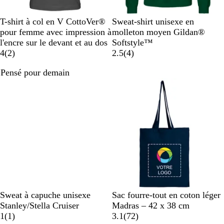
e
B
N
R
R
O
V
N
B
R
S
T-shirt à col en V CottoVer®
Sweat-shirt unisexe en
l
a
o
e
r
e
o
l
o
a
pour femme avec impression à
molleton moyen Gildan®
a
v
y
d
a
r
i
e
u
b
l'encre sur le devant et au dos
Softstyle™
c
y
a
n
a
t
r
u
g
l
a
4
(
2
)
2.5
(
4
)
k
l
g
v
b
m
e
e
v
Pensé pour demain
B
e
i
o
a
i
l
s
u
r
s
u
t
i
e
e
n
i
e
l
l
e
V
A
C
A
B
B
B
J
V
N
Sweat à capuche unisexe
Sac fourre-tout en coton léger
e
n
h
l
l
l
l
a
e
o
Stanley/Stella Cruiser
Madras – 42 x 38 cm
r
t
i
o
e
A
e
a
u
r
i
a
1
(
1
)
3.1
(
72
)