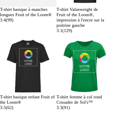
N
B
R
B
N
R
B
B
G
T-shirt basique à manches
T-shirt Valueweight de
o
l
o
l
o
o
l
l
r
longues Fruit of the Loom®
Fruit of the Loom®,
i
a
u
e
a
i
u
e
e
i
3.4
(
99
)
impression à l'encre sur la
r
n
g
u
v
r
g
u
u
s
poitrine gauche
c
e
i
e
m
r
c
a
3.1
(
129
)
s
a
o
h
v
r
i
i
i
i
n
s
n
é
e
N
B
B
G
R
V
G
B
D
G
T-shirt basique enfant Fruit of
T-shirt femme à col rond
o
l
l
r
o
e
r
l
e
r
the Loom®
Crusader de Sol's™
i
a
e
i
u
a
r
i
e
n
i
a
3.5
(
62
)
3.3
(
91
)
r
n
u
s
g
v
t
s
u
i
s
v