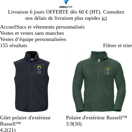
Diapositive
Livraison 6 jours OFFERTE dès 60 € (HT). Consultez
1
nos délais de livraison plus rapides
ici
sur
Accueil
Sacs et vêtements personnalisés
1
Vestes et vestes sans manches
Vestes d’équipe personnalisées
155 résultats
Filtrer et trier
Best-seller
B
R
B
G
N
V
G
R
N
B
Gilet polaire d'extérieur
Polaire d'extérieur Russell™
l
o
l
r
o
e
r
o
o
l
a
Russell™
3.9
(
50
)
e
u
e
i
i
a
r
i
u
i
e
v
4.2
(
21
)