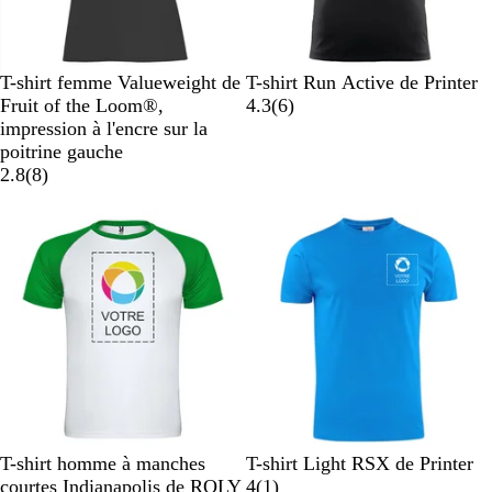
l
e
N
G
R
B
O
N
J
B
R
G
T-shirt femme Valueweight de
T-shirt Run Active de Printer
o
r
e
l
r
o
a
l
o
r
a
Fruit of the Loom®,
4.3
(
6
)
i
i
d
e
a
i
u
e
u
i
v
impression à l'encre sur la
r
s
u
n
r
n
u
g
s
i
poitrine gauche
c
r
g
a
e
e
m
s
2.8
(
8
)
h
o
e
v
f
é
Nouvelles options
i
i
i
l
t
n
s
u
a
é
o
l
B
O
J
B
B
O
B
W
R
F
T-shirt homme à manches
T-shirt Light RSX de Printer
l
r
a
l
l
c
l
h
e
r
A
courtes Indianapolis de ROLY
4
(
1
)