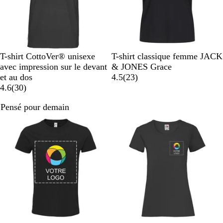
B
R
N
w
O
N
B
T
B
B
T-shirt CottoVer® unisexe
T-shirt classique femme JACK
l
e
a
h
r
o
l
a
l
l
avec impression sur le devant
& JONES Grace
a
d
v
i
a
i
a
u
e
e
a
et au dos
4.5
(
23
)
c
y
t
n
a
r
n
p
u
u
v
4.6
(
30
)
k
e
g
v
c
e
c
m
i
Pensé pour demain
e
i
i
a
s
s
e
r
l
i
n
e