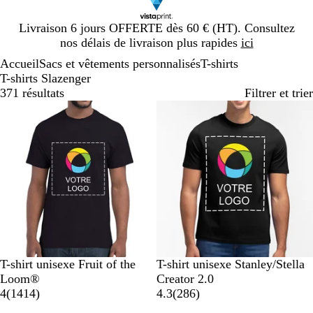
Diapositive
Livraison 6 jours OFFERTE dès 60 € (HT). Consultez
1
nos délais de livraison plus rapides
ici
sur
Accueil
Sacs et vêtements personnalisés
T-shirts
1
T-shirts Slazenger
371 résultats
Filtrer et trier
Best-seller
N
B
B
G
O
N
S
B
B
J
T-shirt unisexe Fruit of the
T-shirt unisexe Stanley/Stella
o
l
l
r
r
o
a
l
l
a
Loom®
Creator 2.0
i
e
e
i
a
a
i
b
a
a
u
a
4
(
1414
)
4.3
(
286
)
r
u
u
s
n
v
r
l
n
n
n
v